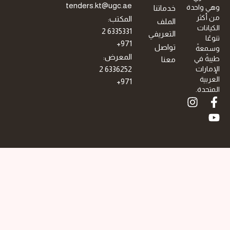
tenders.kt@ugc.ae
وهي واحدة
خدماتنا
من أكثر
المكتب:
الملف
الكيانات
6335331 2
التعريفي
تنوعًا
971+
تواصل
وسمعةً
المعرض:
طيبةً في
معنا
الإمارات
6336252 2
العربية
971+
المتحدة.
I
F
Y
n
o
a
s
c
u
t
e
t
a
b
u
g
b
o
r
o
e
a
k
m
-
f