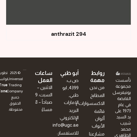
294 anthrazit
روابط
أبو ظبي
ساعات
© 2025
تطوير
Universal
بواسطة
مهمة
العمل
تأسست
ص.ب:
True
Trading
مجموعة
من نحن
الاثنين –
4399, ابو
.
Zone
Company.
يونيفرسل
السبت: 9
ظبي,
المطابخ
جميع
القابضة
صباحاً – 8
الإمارات
الاكسسوارات
الحقوق
في عام
مساءً
محفوظة.
البريد
1973 على
قائمة
يد السيد
الإلكتروني:
ألوان
شبيب
info@ugc.ae
الأبواب
محمد
للاستفسار:
مشارعنا
الظاهري،