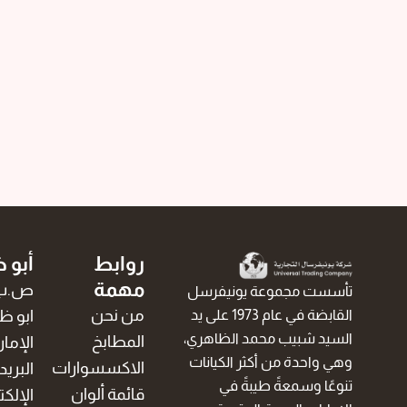
روابط
أبو 
مهمة
تأسست مجموعة يونيفرسل
من نحن
ابو ظ
القابضة في عام 1973 على يد
السيد شبيب محمد الظاهري،
المطابخ
الإما
وهي واحدة من أكثر الكيانات
الاكسسوارات
البريد
تنوعًا وسمعةً طيبةً في
قائمة ألوان
الإلكت