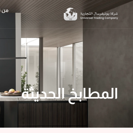
خطي
من ن
لى
لمحتوى
المطابخ الحديثة