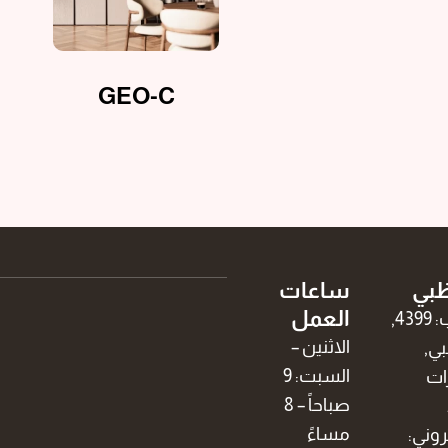
GEO-C
ظبي
ساعات
العمل
ص.ب: 4399,
الاثنين –
بي,
السبت: 9
رات
صباحاً – 8
مساءً
روني: