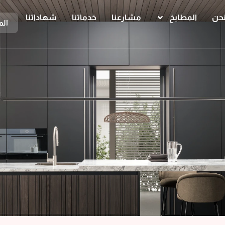
حن
المطابخ
مشارعنا
خدماتنا
شهاداتنا
الم