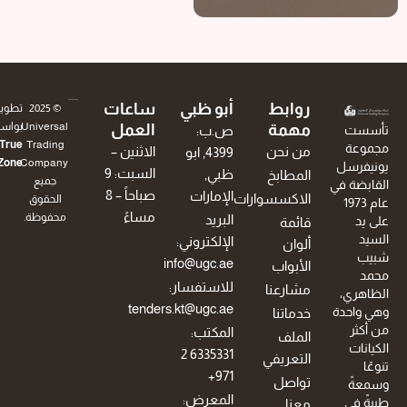
روابط
أبو ظبي
ساعات
© 2025
تطوير
Universal
بواسطة
مهمة
العمل
ست
ص.ب:
True
Trading
عة
من نحن
الاثنين –
4399, ابو
.
Zone
Company.
فرسل
السبت: 9
ظبي,
المطابخ
جميع
بضة في
صباحاً – 8
الإمارات
الاكسسوارات
الحقوق
ام 1973
مساءً
محفوظة.
البريد
د
قائمة
د
الإلكتروني:
ألوان
ب
info@ugc.ae
الأبواب
للاستفسار:
مشارعنا
هري،
tenders.kt@ugc.ae
واحدة
خدماتنا
ثر
المكتب:
الملف
نات
6335331 2
التعريفي
971+
تواصل
ةً
المعرض:
 في
معنا