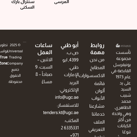
المرسى
سنترال بارك
السكني
روابط
أبو ظبي
ساعات
© 2025
تطوير
Universal
بواسطة
مهمة
العمل
تأسست
ص.ب:
True
Trading
مجموعة
من نحن
الاثنين –
4399, ابو
.
Zone
Company.
يونيفرسل
السبت: 9
ظبي,
المطابخ
جميع
القابضة في
صباحاً – 8
الإمارات
الاكسسوارات
الحقوق
عام 1973
مساءً
محفوظة.
البريد
على يد
قائمة
السيد
الإلكتروني:
ألوان
شبيب
info@ugc.ae
الأبواب
محمد
للاستفسار:
مشارعنا
الظاهري،
tenders.kt@ugc.ae
وهي واحدة
خدماتنا
من أكثر
المكتب:
الملف
الكيانات
6335331 2
التعريفي
تنوعًا
971+