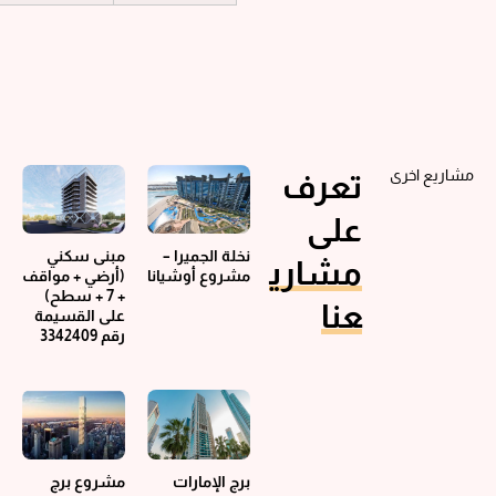
مشاريع اخرى
تعرف
على
نخلة الجميرا –
مبنى سكني
مشاري
مشروع أوشيانا
(أرضي + مواقف
+ 7 + سطح)
عنا
على القسيمة
رقم 3342409
برج الإمارات
مشروع برج