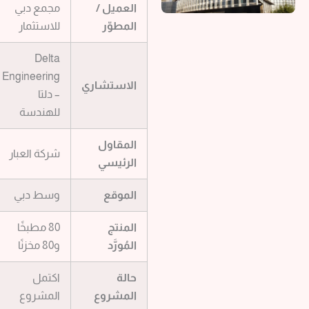
العميل /
مجمع دبي
المطوّر
للاستثمار
Delta
Engineering
الاستشاري
– دلتا
للهندسة
المقاول
شركة العبار
الرئيسي
الموقع
وسط دبي
المنتج
80 مطبخًا
المُورَّد
و80 مخزنًا
حالة
اكتمل
المشروع
المشروع