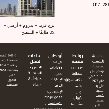
28
برج فريد – بدروم + أرضي +
22 طابقًا + السطح
روابط
أبو ظبي
ساعات
© 2025
تطوير
Universal
بواسطة
مهمة
العمل
تأسست
ص.ب:
True
Trading
مجموعة
من نحن
الاثنين –
4399, ابو
.
Zone
Company.
يونيفرسل
السبت: 9
ظبي,
المطابخ
جميع
القابضة في
صباحاً – 8
الإمارات
الاكسسوارات
الحقوق
عام 1973
مساءً
محفوظة.
البريد
على يد
قائمة
السيد
الإلكتروني:
ألوان
شبيب
info@ugc.ae
الأبواب
محمد
للاستفسار:
مشارعنا
الظاهري،