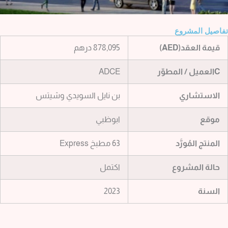
صيل المشروع
يمة العقد(AED)
878,095 درهم
لعميل / المطوّر
ADCE
لاستشاري
بن نايل السويدي وشيتس
وقع
ابوظبي
لمنتج المُورَّد
63 مطبخ Express
الة المشروع
اكتمل
لسنة
2023