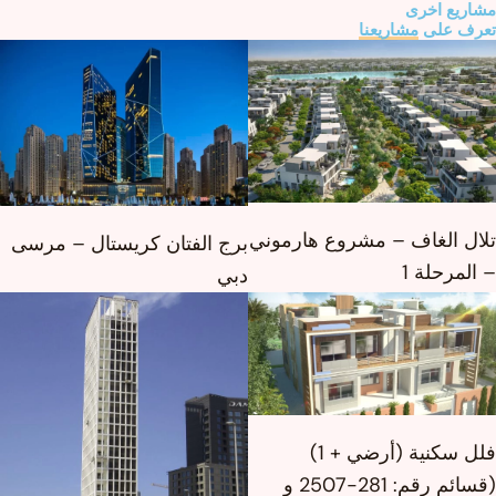
ريع اخرى
رف على
مشاريعنا
ال الغاف – مشروع هارموني
برج الفتان كريستال – مرسى
لمرحلة 1
دبي
فلل سكنية (أرضي + 1)
(قسائم رقم: 281-2507 و